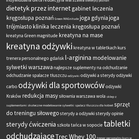
dietetycy poznań
dietetyk przez internet
gabinet leczenia
kręgosłupa poznań
joga gdynia
joga
Green MAGnitude
trójmiasto
klinika leczenia kręgosłupa poznań
kreatyna na mase
kreatyna Green magnitude
kreatyna odżywki
kreatyna w tabletkach
kurs
l-arginina
modelowanie
trenera personalnego gdańsk
sylwetki warszawa
najlepsze suplementy na odchudzanie
odchudzanie spalacze tłuszczu
odżywki a sterydy
odżywki
odżywki
odżywki dla sportowców
carbo
odżywki
redukcja masy
Kraków
siłownia warszawa wola
sklep z
sprzęt
suplementami
skuteczne modelowanie sylwetki
spalacz tłuszczu dla kobiet
do treningu siłowego
sterydy a odżywki
sterydy opinie
tabletki
sterydy ćwiczenia
szkoła tańca w sopocie
odchudzające
Trec Whey 100
trener personalny kurs w