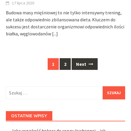
17 lipca 2020
Budowa masy mięśniowej to nie tylko intensywny trening,
ale także odpowiednio zbilansowana dieta. Kluczem do
sukcesu jest dostarczenie organizmowi odpowiednich ilości
białka, węglowodanów
[...]
Posts
1
2
Next
navigation
Szukaj:
OSTATNIE WPISY
Jaka wysokość hokera do wyspy kuchennej – jak