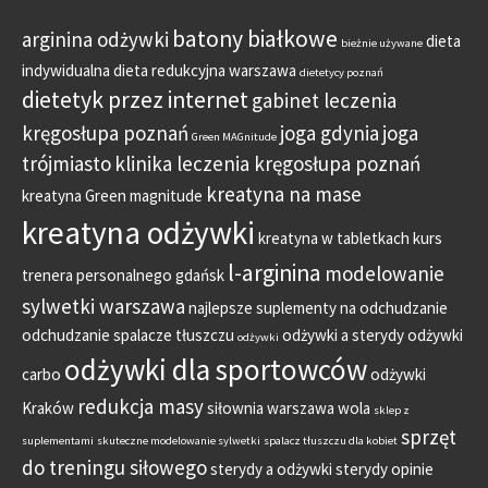
batony białkowe
arginina odżywki
dieta
bieżnie używane
indywidualna
dieta redukcyjna warszawa
dietetycy poznań
dietetyk przez internet
gabinet leczenia
kręgosłupa poznań
joga gdynia
joga
Green MAGnitude
trójmiasto
klinika leczenia kręgosłupa poznań
kreatyna na mase
kreatyna Green magnitude
kreatyna odżywki
kreatyna w tabletkach
kurs
l-arginina
modelowanie
trenera personalnego gdańsk
sylwetki warszawa
najlepsze suplementy na odchudzanie
odchudzanie spalacze tłuszczu
odżywki a sterydy
odżywki
odżywki
odżywki dla sportowców
carbo
odżywki
redukcja masy
Kraków
siłownia warszawa wola
sklep z
sprzęt
suplementami
skuteczne modelowanie sylwetki
spalacz tłuszczu dla kobiet
do treningu siłowego
sterydy a odżywki
sterydy opinie