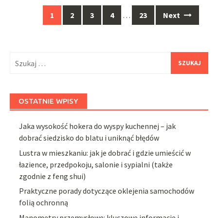
Posts
1
2
3
4
…
23
Next
navigation
Szukaj:
OSTATNIE WPISY
Jaka wysokość hokera do wyspy kuchennej – jak
dobrać siedzisko do blatu i uniknąć błędów
Lustra w mieszkaniu: jak je dobrać i gdzie umieścić w
łazience, przedpokoju, salonie i sypialni (także
zgodnie z feng shui)
Praktyczne porady dotyczące oklejenia samochodów
folią ochronną
Manometry przemysłowe: kluczowe informacje i