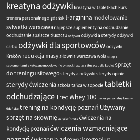
kreatyna odżywki
kreatyna w tabletkach
kurs
l-arginina
modelowanie
trenera personalnego gdańsk
sylwetki warszawa
najlepsze suplementy na odchudzanie
odchudzanie spalacze tłuszczu
odżywki a sterydy
odżywki
odżywki
odżywki dla sportowców
carbo
odżywki
redukcja masy
Kraków
siłownia warszawa wola
sklep z
sprzęt
suplementami
skuteczne modelowanie sylwetki
spalacz tłuszczu dla kobiet
do treningu siłowego
sterydy a odżywki
sterydy opinie
tabletki
sterydy ćwiczenia
szkoła tańca w sopocie
odchudzające
Trec Whey 100
trener personalny kurs w
trening na kondycję poznań
Używany
Gdańsku
sprzęt na siłownię
ćwiczenia na
zajęcia fitness
ćwiczenia wzmacniające
kondycję poznań
poznań
ćwiczenia zdrowy kręgosłup