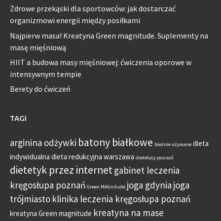
Zdrowe przekąski dla sportowców: jak dostarczać
organizmowi energii między posiłkami
Najpierw masa! Kreatyna Green magnitude. Suplementy na
masę mięśniową
HIIT a budowa masy mięśniowej: ćwiczenia oporowe w
intensywnym tempie
Berety do ćwiczeń
TAGI
batony białkowe
arginina odżywki
dieta
bieżnie używane
indywidualna
dieta redukcyjna warszawa
dietetycy poznań
dietetyk przez internet
gabinet leczenia
kręgosłupa poznań
joga gdynia
joga
Green MAGnitude
trójmiasto
klinika leczenia kręgosłupa poznań
kreatyna na mase
kreatyna Green magnitude