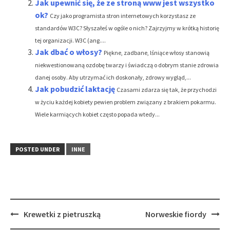
Jak upewnić się, że ze stroną www jest wszystko
ok?
Czy jako programista stron internetowych korzystasz ze
standardów W3C? Słyszałeś w ogóle o nich? Zajrzyjmy w krótką historię
tej organizacji. W3C (ang....
Jak dbać o włosy?
Piękne, zadbane, lśniące włosy stanowią
niekwestionowaną ozdobę twarzy i świadczą o dobrym stanie zdrowia
danej osoby. Aby utrzymać ich doskonały, zdrowy wygląd,...
Jak pobudzić laktację
Czasami zdarza się tak, że przychodzi
w życiu każdej kobiety pewien problem związany z brakiem pokarmu.
Wiele karmiących kobiet często popada wtedy...
POSTED UNDER
INNE
Post
Krewetki z pietruszką
Norweskie fiordy
navigation