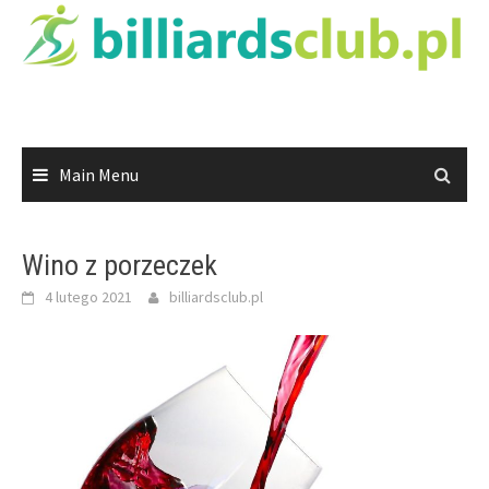
Skip
to
content
Main Menu
Wino z porzeczek
4 lutego 2021
billiardsclub.pl