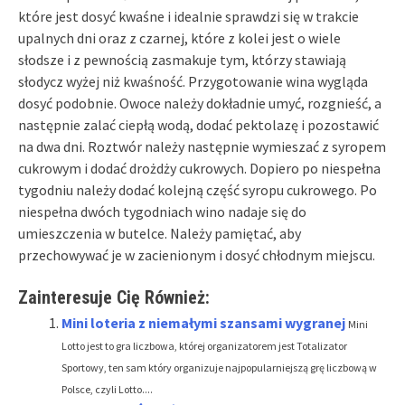
które jest dosyć kwaśne i idealnie sprawdzi się w trakcie
upalnych dni oraz z czarnej, które z kolei jest o wiele
słodsze i z pewnością zasmakuje tym, którzy stawiają
słodycz wyżej niż kwaśność. Przygotowanie wina wygląda
dosyć podobnie. Owoce należy dokładnie umyć, rozgnieść, a
następnie zalać ciepłą wodą, dodać pektolazę i pozostawić
na dwa dni. Roztwór należy następnie wymieszać z syropem
cukrowym i dodać drożdży cukrowych. Dopiero po niespełna
tygodniu należy dodać kolejną część syropu cukrowego. Po
niespełna dwóch tygodniach wino nadaje się do
umieszczenia w butelce. Należy pamiętać, aby
przechowywać je w zacienionym i dosyć chłodnym miejscu.
Zainteresuje Cię Również:
Mini loteria z niemałymi szansami wygranej
Mini
Lotto jest to gra liczbowa, której organizatorem jest Totalizator
Sportowy, ten sam który organizuje najpopularniejszą grę liczbową w
Polsce, czyli Lotto....