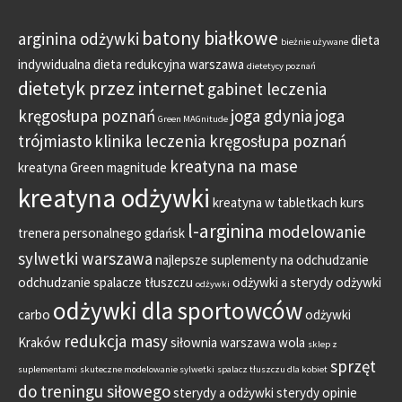
batony białkowe
arginina odżywki
dieta
bieżnie używane
indywidualna
dieta redukcyjna warszawa
dietetycy poznań
dietetyk przez internet
gabinet leczenia
kręgosłupa poznań
joga gdynia
joga
Green MAGnitude
trójmiasto
klinika leczenia kręgosłupa poznań
kreatyna na mase
kreatyna Green magnitude
kreatyna odżywki
kreatyna w tabletkach
kurs
l-arginina
modelowanie
trenera personalnego gdańsk
sylwetki warszawa
najlepsze suplementy na odchudzanie
odchudzanie spalacze tłuszczu
odżywki a sterydy
odżywki
odżywki
odżywki dla sportowców
carbo
odżywki
redukcja masy
Kraków
siłownia warszawa wola
sklep z
sprzęt
suplementami
skuteczne modelowanie sylwetki
spalacz tłuszczu dla kobiet
do treningu siłowego
sterydy a odżywki
sterydy opinie