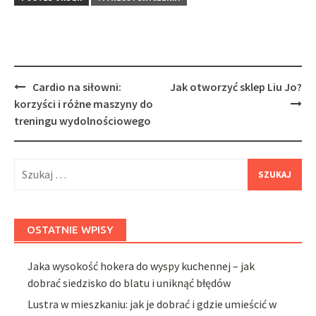
Post
Cardio na siłowni:
Jak otworzyć sklep Liu Jo?
navigation
korzyści i różne maszyny do
treningu wydolnościowego
Szukaj:
OSTATNIE WPISY
Jaka wysokość hokera do wyspy kuchennej – jak
dobrać siedzisko do blatu i uniknąć błędów
Lustra w mieszkaniu: jak je dobrać i gdzie umieścić w