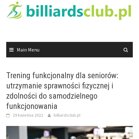
Skip
to
content
Main Menu
Trening funkcjonalny dla seniorów:
utrzymanie sprawności fizycznej i
zdolności do samodzielnego
funkcjonowania
29 kwietnia 2022
billiardsclub.pl