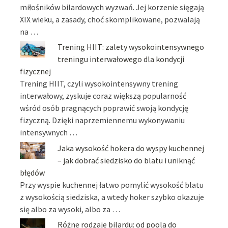
miłośników bilardowych wyzwań. Jej korzenie sięgają
XIX wieku, a zasady, choć skomplikowane, pozwalają
na …
Trening HIIT: zalety wysokointensywnego
treningu interwałowego dla kondycji
fizycznej
Trening HIIT, czyli wysokointensywny trening
interwałowy, zyskuje coraz większą popularność
wśród osób pragnących poprawić swoją kondycję
fizyczną. Dzięki naprzemiennemu wykonywaniu
intensywnych …
Jaka wysokość hokera do wyspy kuchennej
– jak dobrać siedzisko do blatu i uniknąć
błędów
Przy wyspie kuchennej łatwo pomylić wysokość blatu
z wysokością siedziska, a wtedy hoker szybko okazuje
się albo za wysoki, albo za …
Różne rodzaje bilardu: od poola do