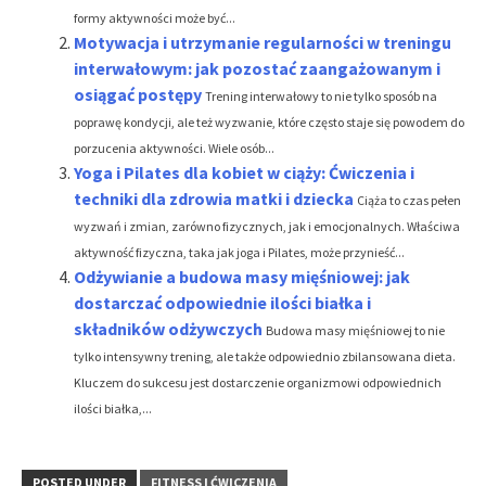
formy aktywności może być...
Motywacja i utrzymanie regularności w treningu
interwałowym: jak pozostać zaangażowanym i
osiągać postępy
Trening interwałowy to nie tylko sposób na
poprawę kondycji, ale też wyzwanie, które często staje się powodem do
porzucenia aktywności. Wiele osób...
Yoga i Pilates dla kobiet w ciąży: Ćwiczenia i
techniki dla zdrowia matki i dziecka
Ciąża to czas pełen
wyzwań i zmian, zarówno fizycznych, jak i emocjonalnych. Właściwa
aktywność fizyczna, taka jak joga i Pilates, może przynieść...
Odżywianie a budowa masy mięśniowej: jak
dostarczać odpowiednie ilości białka i
składników odżywczych
Budowa masy mięśniowej to nie
tylko intensywny trening, ale także odpowiednio zbilansowana dieta.
Kluczem do sukcesu jest dostarczenie organizmowi odpowiednich
ilości białka,...
POSTED UNDER
FITNESS I ĆWICZENIA