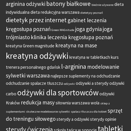
batony białkowe
arginina odżywki
dieta
bieżnie używane
indywidualna
dieta redukcyjna warszawa
dietetycy poznań
dietetyk przez internet
gabinet leczenia
kręgosłupa poznań
joga gdynia
joga
Green MAGnitude
trójmiasto
klinika leczenia kręgosłupa poznań
kreatyna na mase
kreatyna Green magnitude
kreatyna odżywki
kreatyna w tabletkach
kurs
l-arginina
modelowanie
trenera personalnego gdańsk
sylwetki warszawa
najlepsze suplementy na odchudzanie
odchudzanie spalacze tłuszczu
odżywki a sterydy
odżywki
odżywki
odżywki dla sportowców
carbo
odżywki
redukcja masy
Kraków
siłownia warszawa wola
sklep z
sprzęt
suplementami
skuteczne modelowanie sylwetki
spalacz tłuszczu dla kobiet
do treningu siłowego
sterydy a odżywki
sterydy opinie
tabletki
sterydy ćwiczenia
szkoła tańca w sopocie