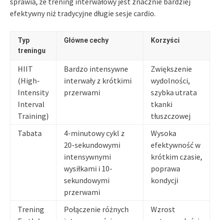
sprawia, że trening interwałowy jest znacznie bardziej
efektywny niż tradycyjne długie sesje cardio.
Typ
Główne cechy
Korzyści
treningu
HIIT
Bardzo intensywne
Zwiększenie
(High-
interwały z krótkimi
wydolności,
Intensity
przerwami
szybka utrata
Interval
tkanki
Training)
tłuszczowej
Tabata
4-minutowy cykl z
Wysoka
20-sekundowymi
efektywność w
intensywnymi
krótkim czasie,
wysiłkami i 10-
poprawa
sekundowymi
kondycji
przerwami
Trening
Połączenie różnych
Wzrost