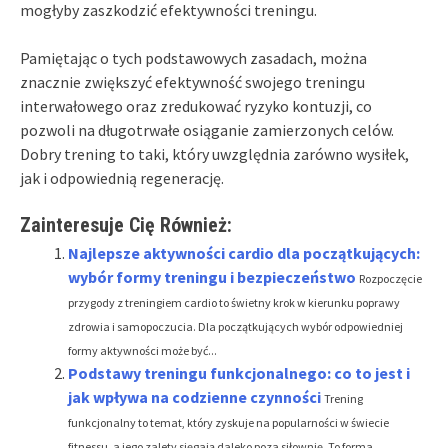
mogłyby zaszkodzić efektywności treningu.
Pamiętając o tych podstawowych zasadach, można
znacznie zwiększyć efektywność swojego treningu
interwałowego oraz zredukować ryzyko kontuzji, co
pozwoli na długotrwałe osiąganie zamierzonych celów.
Dobry trening to taki, który uwzględnia zarówno wysiłek,
jak i odpowiednią regenerację.
Zainteresuje Cię Również:
Najlepsze aktywności cardio dla początkujących:
wybór formy treningu i bezpieczeństwo
Rozpoczęcie
przygody z treningiem cardio to świetny krok w kierunku poprawy
zdrowia i samopoczucia. Dla początkujących wybór odpowiedniej
formy aktywności może być...
Podstawy treningu funkcjonalnego: co to jest i
jak wpływa na codzienne czynności
Trening
funkcjonalny to temat, który zyskuje na popularności w świecie
fitnessu, a jego zalety sięgają daleko poza siłownię. To forma