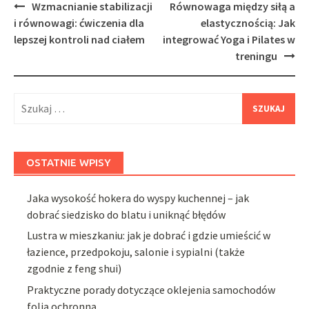
Post
Wzmacnianie stabilizacji
Równowaga między siłą a
navigation
i równowagi: ćwiczenia dla
elastycznością: Jak
lepszej kontroli nad ciałem
integrować Yoga i Pilates w
treningu
Szukaj:
OSTATNIE WPISY
Jaka wysokość hokera do wyspy kuchennej – jak
dobrać siedzisko do blatu i uniknąć błędów
Lustra w mieszkaniu: jak je dobrać i gdzie umieścić w
łazience, przedpokoju, salonie i sypialni (także
zgodnie z feng shui)
Praktyczne porady dotyczące oklejenia samochodów
folią ochronną