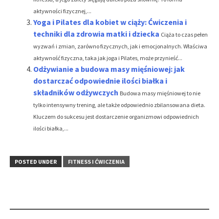
aktywności fizycznej,...
Yoga i Pilates dla kobiet w ciąży: Ćwiczenia i
techniki dla zdrowia matki i dziecka
Ciąża to czas pełen
wyzwań i zmian, zarówno fizycznych, jak i emocjonalnych. Właściwa
aktywność fizyczna, taka jak joga i Pilates, może przynieść...
Odżywianie a budowa masy mięśniowej: jak
dostarczać odpowiednie ilości białka i
składników odżywczych
Budowa masy mięśniowej to nie
tylko intensywny trening, ale także odpowiednio zbilansowana dieta.
Kluczem do sukcesu jest dostarczenie organizmowi odpowiednich
ilości białka,...
POSTED UNDER
FITNESS I ĆWICZENIA