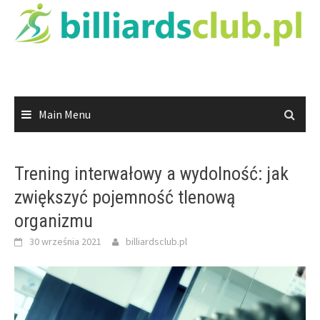
Skip
to
content
Main Menu
Trening interwałowy a wydolność: jak
zwiększyć pojemność tlenową
organizmu
30 września 2021
billiardsclub.pl