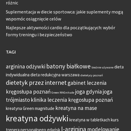
różnic
Suplementacja w diecie sportowca: jakie suplementy mogą
wspomóc osiągnięcie celów
Najlepsze aktywności cardio dla początkujących: wybór
formy treningu i bezpieczeństwo
TAGI
batony białkowe
arginina odżywki
dieta
bieżnie używane
indywidualna
dieta redukcyjna warszawa
dietetycy poznań
dietetyk przez internet
gabinet leczenia
kręgosłupa poznań
joga gdynia
joga
Green MAGnitude
trójmiasto
klinika leczenia kręgosłupa poznań
kreatyna na mase
kreatyna Green magnitude
kreatyna odżywki
kreatyna w tabletkach
kurs
l-arginina
modelowanie
trenera personalnego gdańsk