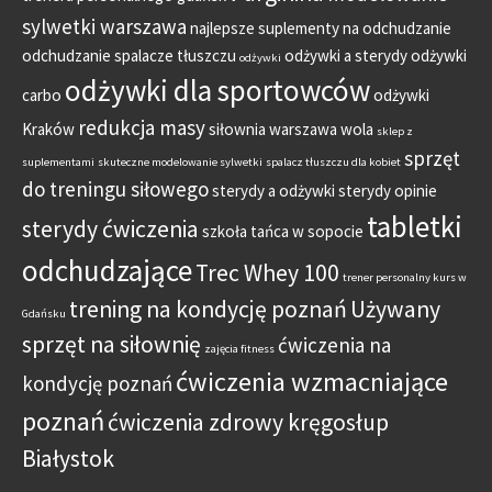
sylwetki warszawa
najlepsze suplementy na odchudzanie
odchudzanie spalacze tłuszczu
odżywki a sterydy
odżywki
odżywki
odżywki dla sportowców
carbo
odżywki
redukcja masy
Kraków
siłownia warszawa wola
sklep z
sprzęt
suplementami
skuteczne modelowanie sylwetki
spalacz tłuszczu dla kobiet
do treningu siłowego
sterydy a odżywki
sterydy opinie
tabletki
sterydy ćwiczenia
szkoła tańca w sopocie
odchudzające
Trec Whey 100
trener personalny kurs w
trening na kondycję poznań
Używany
Gdańsku
sprzęt na siłownię
ćwiczenia na
zajęcia fitness
ćwiczenia wzmacniające
kondycję poznań
poznań
ćwiczenia zdrowy kręgosłup
Białystok