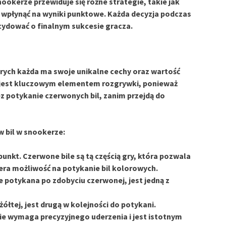
ookerze przewiduje się różne strategie, takie jak
 wpłynąć na wyniki punktowe. Każda decyzja podczas
ydować o finalnym sukcesie gracza.
órych każda ma swoje unikalne cechy oraz wartość
, jest kluczowym elementem rozgrywki, ponieważ
 potykanie czerwonych bil, zanim przejdą do
 bil w snookerze:
punkt. Czerwone bile są tą częścią gry, która pozwala
a możliwość na potykanie bil kolorowych.
 potykana po zdobyciu czerwonej, jest jedną z
żółtej, jest drugą w kolejności do potykani.
cie wymaga precyzyjnego uderzenia i jest istotnym