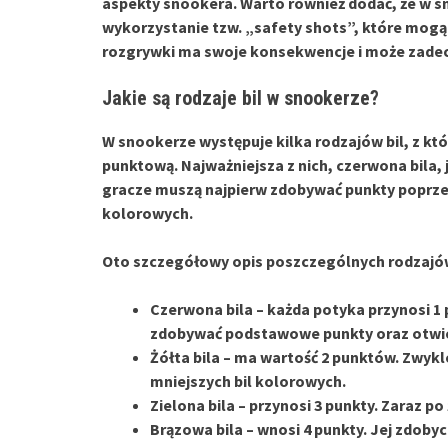
aspekty snookera. Warto również dodać, że w sn
wykorzystanie tzw. „safety shots”, które mogą
rozgrywki ma swoje konsekwencje i może zadec
Jakie są rodzaje bil w snookerze?
W snookerze występuje kilka rodzajów bil, z kt
punktową. Najważniejsza z nich, czerwona bila
gracze muszą najpierw zdobywać punkty poprzez
kolorowych.
Oto szczegółowy opis poszczególnych rodzajów
Czerwona bila
– każda potyka przynosi 1 
zdobywać podstawowe punkty oraz otwier
Żółta bila
– ma wartość 2 punktów. Zwykle
mniejszych bil kolorowych.
Zielona bila
– przynosi 3 punkty. Zaraz po 
Brązowa bila
– wnosi 4 punkty. Jej zdoby