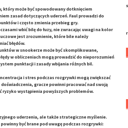
s
dów, który może być spowodowany dotknięciem
aniem zasad dotyczących uderzeń. Faul prowadzi do
nktów i często zmienia przebieg gry.
czasami wbić bilę do łuzy, nie zwracając uwagi na kolor
r
luczowe jest zrozumienie, które bile należy
niać błędów.
 punktów w snookerze może być skomplikowane,
 Błędy w obliczeniach mogą prowadzić do nieporozumień
ystem punktacji i zasady wbijania różnych bil.
ncentracja
i stres podczas rozgrywki mogą zwiększać
a doświadczenia, gracze powinni pracować nad swoją
ać ryzyko wystąpienia powyższych problemów.
zyjnego uderzenia, ale także
strategiczne myślenie
.
e powinny być brane pod uwagę podczas rozgrywki: