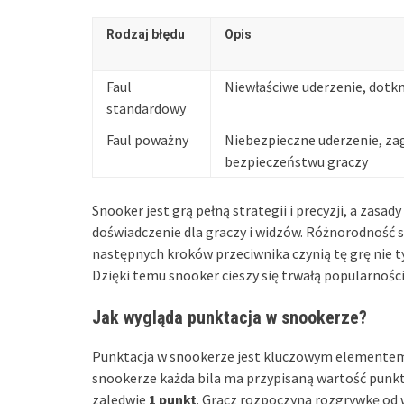
Rodzaj błędu
Opis
Faul
Niewłaściwe uderzenie, dotkni
standardowy
Faul poważny
Niebezpieczne uderzenie, za
bezpieczeństwu graczy
Snooker jest grą pełną strategii i precyzji, a zas
doświadczenie dla graczy i widzów. Różnorodność
następnych kroków przeciwnika czynią tę grę nie t
Dzięki temu snooker cieszy się trwałą popularnośc
Jak wygląda punktacja w snookerze?
Punktacja w snookerze jest kluczowym elementem 
snookerze każda bila ma przypisaną wartość punk
zaledwie
1 punkt
. Gracz rozpoczyna rozgrywkę od 