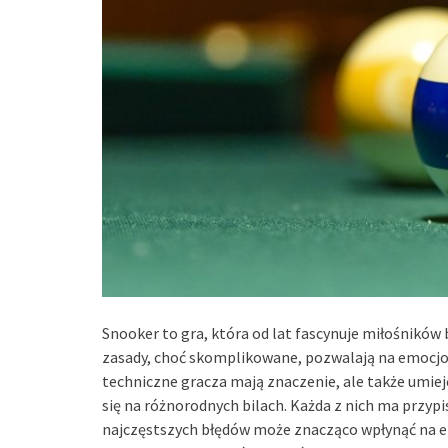
Snooker to gra, która od lat fascynuje miłośników 
zasady, choć skomplikowane, pozwalają na emocjon
techniczne gracza mają znaczenie, ale także umiej
się na różnorodnych bilach. Każda z nich ma przyp
najczęstszych błędów może znacząco wpłynąć na 