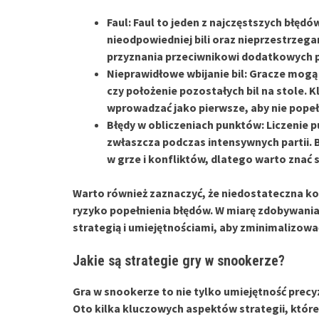
Faul
: Faul to jeden z najczęstszych błę
nieodpowiedniej bili oraz nieprzestrzeg
przyznania przeciwnikowi dodatkowych pu
Nieprawidłowe wbijanie bil
: Gracze mogą 
czy położenie pozostałych bil na stole. K
wprowadzać jako pierwsze, aby nie popeł
Błędy w obliczeniach punktów
: Liczenie
zwłaszcza podczas intensywnych partii.
w grze i konfliktów, dlatego warto znać s
Warto również zaznaczyć, że
niedostateczna ko
ryzyko popełnienia błędów. W miarę zdobywani
strategią i umiejętnościami, aby zminimalizow
Jakie są strategie gry w snookerze?
Gra w snookerze to nie tylko umiejętność precy
Oto kilka kluczowych aspektów strategii, któr