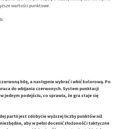
wyższe wartości punktowe.
b:
czerwoną bilę, a następnie wybrać i wbić kolorową. Po
 wraca do wbijania czerwonych. System punktacji
 jednym podejściu, co sprawia, że gra staje się
ej partii jest zdobycie wyższej liczby punktów niż
niezbędne, aby w pełni docenić złożoność i taktyczne