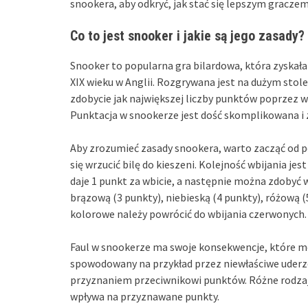
snookera, aby odkryć, jak stać się lepszym graczem
Co to jest snooker i jakie są jego zasady?
Snooker to popularna gra bilardowa, która zyskała 
XIX wieku w Anglii. Rozgrywana jest na dużym stole
zdobycie jak największej liczby punktów poprzez wbij
Punktacja w snookerze jest dość skomplikowana i za
Aby zrozumieć zasady snookera, warto zacząć od p
się wrzucić bilę do kieszeni. Kolejność wbijania jes
daje 1 punkt za wbicie, a następnie można zdobyć 
brązową (3 punkty), niebieską (4 punkty), różową (5
kolorowe należy powrócić do wbijania czerwonych.
Faul w snookerze ma swoje konsekwencje, które m
spowodowany na przykład przez niewłaściwe uderzeni
przyznaniem przeciwnikowi punktów. Różne rodzaje f
wpływa na przyznawane punkty.