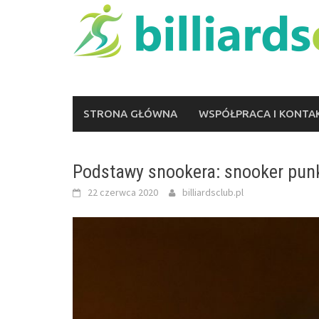
Skip
to
content
STRONA GŁÓWNA
WSPÓŁPRACA I KONTA
Podstawy snookera: snooker punk
22 czerwca 2020
billiardsclub.pl