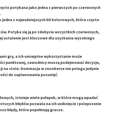
zęsto potykana jako jedna z pierwszych po czerwonych
.
o jedna z najważniejszych bil kolorowych, która często
tów. Potyka się ją po zdobyciu wszystkich czerwonych,
j ustalenie jest kluczowe dla uzyskania wysokiego
giami gry, a ich umiejętne wykorzystanie może
ści punktowej, zawodnicy muszą podejmować decyzje,
cji na stole. Dominacja w snookerze nie polega jedynie
ności do zaplanowania posunięć.
rdowych, istnieje wiele pułapek, w które mogą wpadać
tszych błędów pozwala na ich uniknięcie i polepszenie
ze błędy, które popełniają gracze.