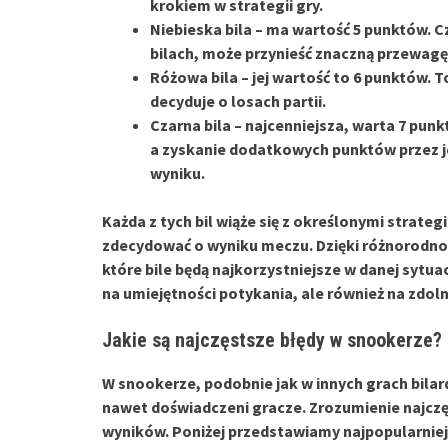
krokiem w strategii gry.
Niebieska bila
– ma wartość 5 punktów. C
bilach, może przynieść znaczną przewagę
Różowa bila
– jej wartość to 6 punktów. T
decyduje o losach partii.
Czarna bila
– najcenniejsza, warta 7 punk
a zyskanie dodatkowych punktów przez je
wyniku.
Każda z tych bil wiąże się z określonymi strate
zdecydować o wyniku meczu. Dzięki różnorodno
które bile będą najkorzystniejsze w danej sytua
na umiejętności potykania, ale również na zdol
Jakie są najczęstsze błędy w snookerze?
W snookerze, podobnie jak w innych grach bila
nawet doświadczeni gracze. Zrozumienie najczęs
wyników. Poniżej przedstawiamy najpopularniejs