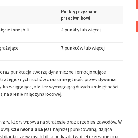
Punkty przyznane
przeciwnikowi
ęcie innej bili
4 punkty lub więcej
grażające
7 punktów lub więcej
ady oraz punktacja tworzą dynamiczne i emocjonujące
 strategicznych ruchów oraz umiejętność przewidywania
ylko wciągającą, ale też wymagającą dużych umiejętności.
ią na arenie międzynarodowej.
gry, który wpływa na strategię oraz przebieg zawodów. W
tową.
Czerwona bila
jest najniżej punktowaną, dającą
wbijania czerwonych bil, a po każdej wbitej czerwonej ma