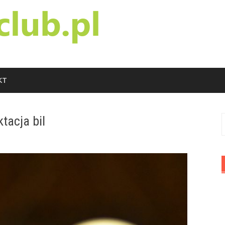
KT
tacja bil
S