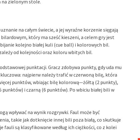
 na zielonym stole.
uznanie na całym świecie, a jej wyraźne korzenie sięgają
 bilardowym, który ma sześć kieszeni, a celem gry jest
anie kolejno białej kuli (cue ball) i kolorowych bil.
leży od kolejności oraz koloru wbitych bil.
odstawowej punktacji. Gracz zdobywa punkty, gdy uda mu
t kluczowa: najpierw należy trafić w czerwoną bilę, która
więcej punktów, wbiając bilę kolorową—żółtą (2 punkty),
 punktów) i czarną (6 punktów). Po wbiciu białej bili w
ogą wpływać na wynik rozgrywki. Faul może być
a, takie jak dotknięcie innej bili poza białą, co skutkuje
auli są klasyfikowane według ich ciężkości, co z kolei