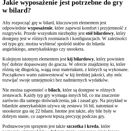
Jakie wyposażenie jest potrzebne do gry
w bilard?
Aby rozpocząć grę w bilard, kluczowym elementem jest
odpowiednie
wyposażenie
, które zapewni komfort i przyjemność z
rozgrywki. Przede wszystkim niezbędny jest
stół bilardowy
, który
dostępny jest w różnych rozmiarach i konfiguracjach. W zależności
od typu gry, można wybierać spośród stołów do bilarda
angielskiego, amerykańskiego czy snookera.
Kolejnym istotnym elementem jest
kij bilardowy
, który powinien
być dobrze dopasowany do gracza. W ofercie znajdziemy ki, które
różnią się długością, wagą oraz materiałami, z których są wykonane.
Początkowo warto zainwestować w kij średniej jakości, aby móc
rozwijać swoje umiejętności bez nadmiernych wydatków.
Nie można zapomnieć o
bilach
, które są dostępne w różnych
zestawach. Każdy typ gry wymaga innych bil, co ma znaczenie
zarówno dla samego doświadczenia, jak i zasad gry. Na przykład w
bilardzie amerykańskim używa się zestawu 16 bil, natomiast w
snookerze gra się 22 bilami. Istotne jest także, aby bile były w
dobrym stanie, co zapewni lepszą precyzję podczas gry.
Podstawowym sprzętem jest także
szczotka i kreda
, które