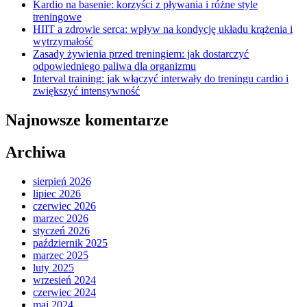
Kardio na basenie: korzyści z pływania i różne style
treningowe
HIIT a zdrowie serca: wpływ na kondycję układu krążenia i
wytrzymałość
Zasady żywienia przed treningiem: jak dostarczyć
odpowiedniego paliwa dla organizmu
Interval training: jak włączyć interwały do treningu cardio i
zwiększyć intensywność
Najnowsze komentarze
Archiwa
sierpień 2026
lipiec 2026
czerwiec 2026
marzec 2026
styczeń 2026
październik 2025
marzec 2025
luty 2025
wrzesień 2024
czerwiec 2024
maj 2024