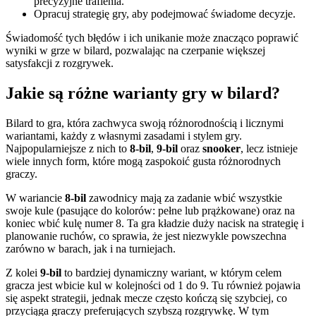
precyzyjne trafienia.
Opracuj strategię gry, aby podejmować świadome decyzje.
Świadomość tych błędów i ich unikanie może znacząco poprawić
wyniki w grze w bilard, pozwalając na czerpanie większej
satysfakcji z rozgrywek.
Jakie są różne warianty gry w bilard?
Bilard to gra, która zachwyca swoją różnorodnością i licznymi
wariantami, każdy z własnymi zasadami i stylem gry.
Najpopularniejsze z nich to
8-bil
,
9-bil
oraz
snooker
, lecz istnieje
wiele innych form, które mogą zaspokoić gusta różnorodnych
graczy.
W wariancie
8-bil
zawodnicy mają za zadanie wbić wszystkie
swoje kule (pasujące do kolorów: pełne lub prążkowane) oraz na
koniec wbić kulę numer 8. Ta gra kładzie duży nacisk na strategię i
planowanie ruchów, co sprawia, że jest niezwykle powszechna
zarówno w barach, jak i na turniejach.
Z kolei
9-bil
to bardziej dynamiczny wariant, w którym celem
gracza jest wbicie kul w kolejności od 1 do 9. Tu również pojawia
się aspekt strategii, jednak mecze często kończą się szybciej, co
przyciąga graczy preferujących szybszą rozgrywkę. W tym