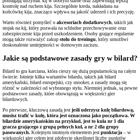
pomagają utrzymać kij w dobrym stanie oraz zapewniają lepszą
kontrolę nad ruchem kija. Szczególnie kreda, nakładana na
końcówkę kija, znacząco wpływa na jakość uderzeń i ich precyzję.
Warto również pomyśleć o
akcesoriach dodatkowych
, takich jak
stojak na kij, który pozwala na schludne przechowywanie oraz
zabezpieczenie kija przed uszkodzeniem. Osoby grające regularnie
mogą także rozważyć zakup
stolu do treningu
, który umożliwi
doskonalenie umiejętności w domowym zaciszu.
Jakie są podstawowe zasady gry w bilard?
Bilard to gra karciana, która cieszy się dużą popularnością na całym
świecie. Istnieje kilka wariantów bilardu, takich jak bilard
amerykański, bilard europejski, czy snooker, a zasady mogą się
różnić w zależności od wybranego stylu. Niemniej jednak, są pewne
podstawowe zasady, które obowiązują w większości gier
bilardowych.
Po pierwsze, kluczową zasadą jest
jeśli uderzysz kulę bilardową,
musisz trafić w kulę, która jest oznaczona jako początkowa. W
bilardzie amerykańskim na przykład, jest to kula nr 1 dla
gracza grającego z grupą pełnych kul, a nr 2 dla grupy
pasowanych.
Kolejnym istotnym elementem jest
punktacja
– w
większości gier celem jest zdobycie określonej liczby punktów