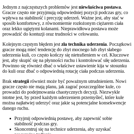
Jednym z najczęstszych problemów jest
niewłaściwa postawa
.
Gracze często nie przyjmują odpowiedniej pozycji podczas gry, co
wpływa na stabilność i precyzję uderzeń. Ważne jest, aby stać w
sposób komfortowy, z równomiernie rozłożonym ciężarem ciała
oraz lekko ugiętymi kolanami. Nieprawidłowa postawa może
prowadzić do kontuzji oraz trudności w celowaniu.
Kolejnym częstym błędem jest
zła technika uderzenia
. Początkowi
gracze mogą mieć tendencję do zbyt mocnego lub zbyt słabego
uderzenia kuli, co często kończy się nietrafieniem w cel. Kluczowe
jest, aby skupić się na płynności ruchu i kontrolować siłę uderzenia.
Powinno się również dbać o właściwe ustawienie kija w stosunku
do kuli oraz dbać o odpowiednią rotację ciała podczas uderzenia.
Brak
strategii
również może być poważnym utrudnieniem. Nowi
gracze często nie mają planu, jak zagrać poszczególne kule, co
prowadzi do podejmowania chaotycznych decyzji. Niezwykle
istotne jest, by przed każdym uderzeniem przemyśleć, które kule
można najłatwiej uderzyć oraz jakie są potencjalne konsekwencje
danego ruchu.
Przyjmij odpowiednią postawę, aby zapewnić sobie
stabilność podczas gry.
Skoncentruj się na technice uderzenia, aby uzyskać