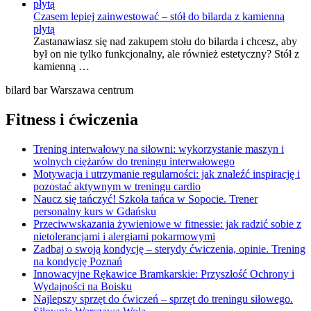
Czasem lepiej zainwestować – stół do bilarda z kamienną
płytą
Zastanawiasz się nad zakupem stołu do bilarda i chcesz, aby
był on nie tylko funkcjonalny, ale również estetyczny? Stół z
kamienną …
bilard bar Warszawa centrum
Fitness i ćwiczenia
Trening interwałowy na siłowni: wykorzystanie maszyn i
wolnych ciężarów do treningu interwałowego
Motywacja i utrzymanie regularności: jak znaleźć inspirację i
pozostać aktywnym w treningu cardio
Naucz się tańczyć! Szkoła tańca w Sopocie. Trener
personalny kurs w Gdańsku
Przeciwwskazania żywieniowe w fitnessie: jak radzić sobie z
nietolerancjami i alergiami pokarmowymi
Zadbaj o swoją kondycję – sterydy ćwiczenia, opinie. Trening
na kondycję Poznań
Innowacyjne Rękawice Bramkarskie: Przyszłość Ochrony i
Wydajności na Boisku
Najlepszy sprzęt do ćwiczeń – sprzęt do treningu siłowego.