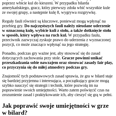
poprzez wbicie kul do kieszeni. W przypadku bilarda
amerykańskiego, gracz, który pierwszy zdoła wbić wszystkie kule
ze swojej grupy, a następnie kulę 8, wygrywa rozgrywkę.
Reguły fauli również są kluczowe, ponieważ mogą wpłynąć na
przebieg gry.
Do najczęstszych fauli należy nieudane uderzenie
w oznaczoną kulę, wybicie kuli z stołu, a także dotknięcie stołu
w sposób, który wpływa na ruch kul.
W przypadku faulu,
przeciwnik zazwyczaj zyskuje prawo do uderzenia z wyznaczonej
pozycji, co może znacząco wpłynąć na jego strategię.
Ponadto, podczas gry ważne jest, aby stosować się do zasad
dotyczących zachowania przy stole.
Gracze powinni unikać
przeszkadzania sobie nawzajem oraz stosować zasady fair play,
co przyczynia się do miłej atmosfery podczas gry.
Znajomość tych podstawowych zasad sprawia, że gra w bilard staje
się bardziej przyjemna i interesująca, a początkujący gracze mogą
szybko nauczyć się strategii i technik, które pozwolą im na
poprawienie swoich umiejętności. Warto zatem poświęcić czas na
zrozumienie zasad i praktykowanie ich, aby cieszyć się grą w pełni.
Jak poprawić swoje umiejętności w grze
w bilard?