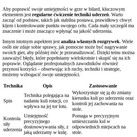
Aby poprawić swoje umiejętności w grze w bilard, kluczowym
elementem jest
regularne ćwiczenie techniki uderzeń
. Warto
zacząć od podstaw, takich jak stabilna postawa, prawidłowy chwyt
kijem i kontrolowanie punktu swojego celu. Cada mały szczegół ma
znaczenie i może znacząco wpłynąć na jakość uderzenia.
Innym istotnym aspektem jest
analiza własnych rozgrywek
. Wiele
osób nie zdaje sobie sprawy, jak pomocne może być nagrywanie
swoich gier, aby później móc je przeanalizować. Dzięki temu można
zauważyć błędy, które popełniamy wielokrotnie i skupić się na ich
poprawie. Oglądanie profesjonalnych zawodników również
przynosi korzyści – obserwując ich ruchy, techniki i strategie,
możemy wzbogacić swoje umiejętności.
Technika
Opis
Zastosowanie
Wykorzystuje się ją do zmiany
Technika polegająca na
kierunku kuli po uderzeniu oraz
Spin
nadaniu kuli rotacji, co
kontroli jej zachowania na
wpływa na jej tor lotu.
stole.
Umiejętność
Pomaga w precyzyjnym
Kontrola
precyzyjnego
umieszczaniu kul w
siły
dostosowywania siły, z
odpowiednich miejscach na
uderzenia
jaką uderzamy w kulę.
stole.