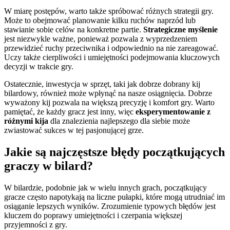
W miarę postępów, warto także spróbować różnych strategii gry.
Może to obejmować planowanie kilku ruchów naprzód lub
stawianie sobie celów na konkretne partie.
Strategiczne myślenie
jest niezwykle ważne, ponieważ pozwala z wyprzedzeniem
przewidzieć ruchy przeciwnika i odpowiednio na nie zareagować.
Uczy także cierpliwości i umiejętności podejmowania kluczowych
decyzji w trakcie gry.
Ostatecznie, inwestycja w sprzęt, taki jak dobrze dobrany kij
bilardowy, również może wpłynąć na nasze osiągnięcia. Dobrze
wyważony kij pozwala na większą precyzję i komfort gry. Warto
pamiętać, że każdy gracz jest inny, więc
eksperymentowanie z
różnymi kija
dla znalezienia najlepszego dla siebie może
zwiastować sukces w tej pasjonującej grze.
Jakie są najczęstsze błędy początkujących
graczy w bilard?
W bilardzie, podobnie jak w wielu innych grach, początkujący
gracze często napotykają na liczne pułapki, które mogą utrudniać im
osiąganie lepszych wyników. Zrozumienie typowych błędów jest
kluczem do poprawy umiejętności i czerpania większej
przyjemności z gry.