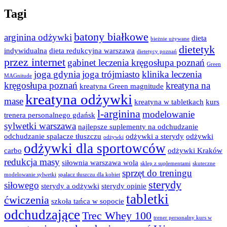
Tagi
batony białkowe
arginina odżywki
dieta
bieżnie używane
dietetyk
indywidualna
dieta redukcyjna warszawa
dietetycy poznań
przez internet
gabinet leczenia kręgosłupa poznań
Green
joga gdynia
joga trójmiasto
klinika leczenia
MAGnitude
kręgosłupa poznań
kreatyna na
kreatyna Green magnitude
kreatyna odżywki
mase
kreatyna w tabletkach
kurs
l-arginina
modelowanie
trenera personalnego gdańsk
sylwetki warszawa
najlepsze suplementy na odchudzanie
odchudzanie spalacze tłuszczu
odżywki a sterydy
odżywki
odżywki
odżywki dla sportowców
carbo
odżywki Kraków
redukcja masy
siłownia warszawa wola
sklep z suplementami
skuteczne
sprzęt do treningu
modelowanie sylwetki
spalacz tłuszczu dla kobiet
sterydy
siłowego
sterydy a odżywki
sterydy opinie
tabletki
ćwiczenia
szkoła tańca w sopocie
odchudzające
Trec Whey 100
trener personalny kurs w