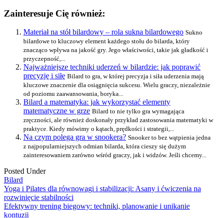
Zainteresuje Cię również:
Materiał na stół bilardowy – rola sukna bilardowego
Sukno
bilardowe to kluczowy element każdego stołu do bilarda, który
znacząco wpływa na jakość gry. Jego właściwości, takie jak gładkość i
przyczepność,...
Najważniejsze techniki uderzeń w bilardzie: jak poprawić
precyzję i siłę
Bilard to gra, w której precyzja i siła uderzenia mają
kluczowe znaczenie dla osiągnięcia sukcesu. Wielu graczy, niezależnie
od poziomu zaawansowania, boryka...
Bilard a matematyka: jak wykorzystać elementy
matematyczne w grze
Bilard to nie tylko gra wymagająca
zręczności, ale również doskonały przykład zastosowania matematyki w
praktyce. Kiedy mówimy o kątach, prędkości i strategii,...
Na czym polega gra w snookera?
Snooker to bez wątpienia jedna
z najpopularniejszych odmian bilarda, która cieszy się dużym
zainteresowaniem zarówno wśród graczy, jak i widzów. Jeśli chcemy...
Posted Under
Bilard
Post
Yoga i Pilates dla równowagi i stabilizacji: Asany i ćwiczenia na
rozwinięcie stabilności
navigation
Efektywny trening biegowy: techniki, planowanie i unikanie
kontuzji