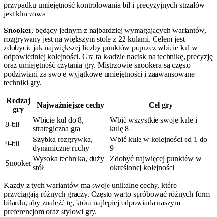
przypadku umiejętność kontrolowania bil i precyzyjnych strzałów
jest kluczowa.
Snooker
, będący jednym z najbardziej wymagających wariantów,
rozgrywany jest na większym stole z 22 kulami. Celem jest
zdobycie jak największej liczby punktów poprzez wbicie kul w
odpowiedniej kolejności. Gra ta kładzie nacisk na technikę, precyzję
oraz umiejętność czytania gry. Mistrzowie snookera są często
podziwiani za swoje wyjątkowe umiejętności i zaawansowane
techniki gry.
Rodzaj
Najważniejsze cechy
Cel gry
gry
Wbicie kul do 8,
Wbić wszystkie swoje kule i
8-bil
strategiczna gra
kulę 8
Szybka rozgrywka,
Wbić kule w kolejności od 1 do
9-bil
dynamiczne ruchy
9
Wysoka technika, duży
Zdobyć najwięcej punktów w
Snooker
stół
określonej kolejności
Każdy z tych wariantów ma swoje unikalne cechy, które
przyciągają różnych graczy. Często warto spróbować różnych form
bilardu, aby znaleźć tę, która najlepiej odpowiada naszym
preferencjom oraz stylowi gry.