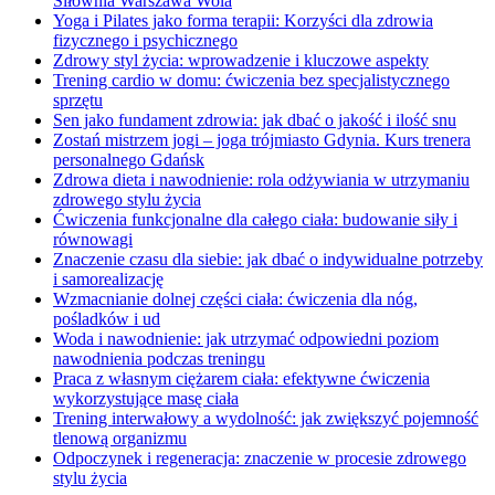
Siłownia Warszawa Wola
Yoga i Pilates jako forma terapii: Korzyści dla zdrowia
fizycznego i psychicznego
Zdrowy styl życia: wprowadzenie i kluczowe aspekty
Trening cardio w domu: ćwiczenia bez specjalistycznego
sprzętu
Sen jako fundament zdrowia: jak dbać o jakość i ilość snu
Zostań mistrzem jogi – joga trójmiasto Gdynia. Kurs trenera
personalnego Gdańsk
Zdrowa dieta i nawodnienie: rola odżywiania w utrzymaniu
zdrowego stylu życia
Ćwiczenia funkcjonalne dla całego ciała: budowanie siły i
równowagi
Znaczenie czasu dla siebie: jak dbać o indywidualne potrzeby
i samorealizację
Wzmacnianie dolnej części ciała: ćwiczenia dla nóg,
pośladków i ud
Woda i nawodnienie: jak utrzymać odpowiedni poziom
nawodnienia podczas treningu
Praca z własnym ciężarem ciała: efektywne ćwiczenia
wykorzystujące masę ciała
Trening interwałowy a wydolność: jak zwiększyć pojemność
tlenową organizmu
Odpoczynek i regeneracja: znaczenie w procesie zdrowego
stylu życia