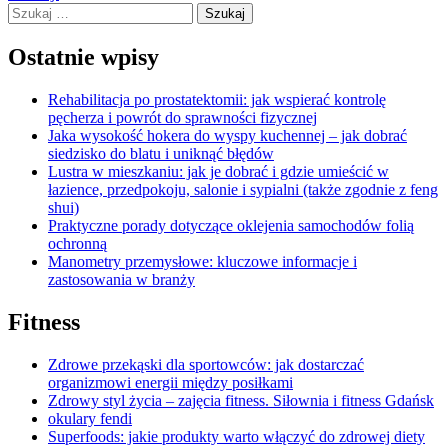
Szukaj:
Ostatnie wpisy
Rehabilitacja po prostatektomii: jak wspierać kontrolę
pęcherza i powrót do sprawności fizycznej
Jaka wysokość hokera do wyspy kuchennej – jak dobrać
siedzisko do blatu i uniknąć błędów
Lustra w mieszkaniu: jak je dobrać i gdzie umieścić w
łazience, przedpokoju, salonie i sypialni (także zgodnie z feng
shui)
Praktyczne porady dotyczące oklejenia samochodów folią
ochronną
Manometry przemysłowe: kluczowe informacje i
zastosowania w branży
Fitness
Zdrowe przekąski dla sportowców: jak dostarczać
organizmowi energii między posiłkami
Zdrowy styl życia – zajęcia fitness. Siłownia i fitness Gdańsk
okulary fendi
Superfoods: jakie produkty warto włączyć do zdrowej diety