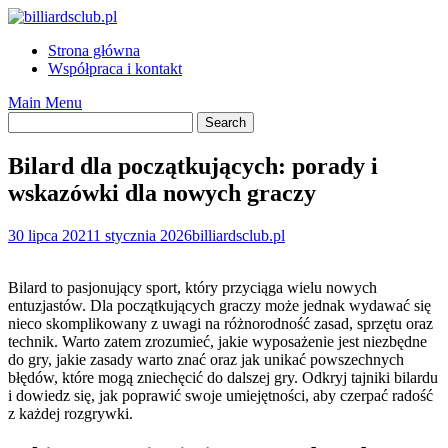
Skip
to
Strona główna
content
Współpraca i kontakt
Main Menu
Bilard dla początkujących: porady i
wskazówki dla nowych graczy
30 lipca 2021
1 stycznia 2026
billiardsclub.pl
Bilard to pasjonujący sport, który przyciąga wielu nowych
entuzjastów. Dla początkujących graczy może jednak wydawać się
nieco skomplikowany z uwagi na różnorodność zasad, sprzętu oraz
technik. Warto zatem zrozumieć, jakie wyposażenie jest niezbędne
do gry, jakie zasady warto znać oraz jak unikać powszechnych
błędów, które mogą zniechęcić do dalszej gry. Odkryj tajniki bilardu
i dowiedz się, jak poprawić swoje umiejętności, aby czerpać radość
z każdej rozgrywki.