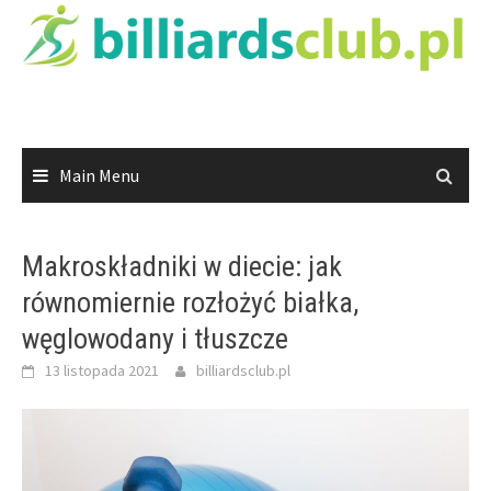
Skip
to
content
Main Menu
Makroskładniki w diecie: jak
równomiernie rozłożyć białka,
węglowodany i tłuszcze
13 listopada 2021
billiardsclub.pl