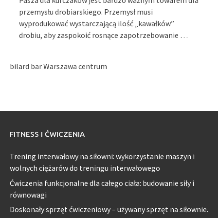
Pasza dla kurczaków jest bardzo ważnym towarem dla
przemysłu drobiarskiego. Przemysł musi
wyprodukować wystarczającą ilość „kawałków”
drobiu, aby zaspokoić rosnące zapotrzebowanie …
bilard bar Warszawa centrum
FITNESS I ĆWICZENIA
Trening interwałowy na siłowni: wykorzystanie maszyn i
wolnych ciężarów do treningu interwałowego
Ćwiczenia funkcjonalne dla całego ciała: budowanie siły i
równowagi
Doskonały sprzęt ćwiczeniowy – używany sprzęt na siłownie.