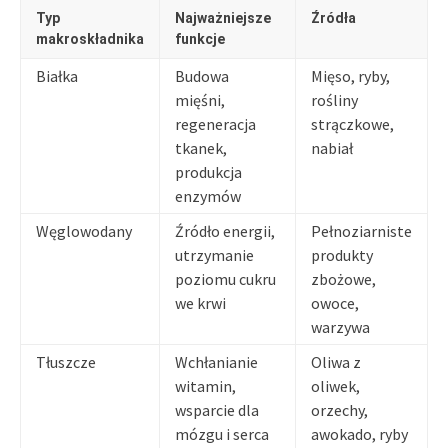
Typ
Najważniejsze
Źródła
makroskładnika
funkcje
Białka
Budowa
Mięso, ryby,
mięśni,
rośliny
regeneracja
strączkowe,
tkanek,
nabiał
produkcja
enzymów
Węglowodany
Źródło energii,
Pełnoziarniste
utrzymanie
produkty
poziomu cukru
zbożowe,
we krwi
owoce,
warzywa
Tłuszcze
Wchłanianie
Oliwa z
witamin,
oliwek,
wsparcie dla
orzechy,
mózgu i serca
awokado, ryby