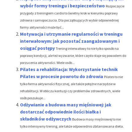
wybór formy treningu i bezpieczeństwo
Rozpoczęcie
przygody z treningiem cardio to świetny krok w kierunku poprawy
zdrowia i samopoczucia. Dla początkujących wybór odpowiedniej
formy aktywności może być...
Motywacja i utrzymanie regularności w treningu
interwałowym: jak pozostać zaangażowanym i
osiągać postępy
Trening interwałowy to nie tylko sposób na
poprawę kondycji, ale też wyzwanie, które często staje się powodem do
porzucenia aktywności. Wiele osób...
Pilates a rehabilitacja: Wykorzystanie technik
Pilates w procesie powrotu do zdrowia
Pilates to nie
tylko forma aktywności fizycznej, ale także potężne narzędzie w
rehabilitacji. W obliczu kontuzji czy problemów zdrowotnych, wiele
osób poszukuje...
Odżywianie a budowa masy mięśniowej: jak
dostarczać odpowiednie ilości białka i
składników odżywczych
Budowa masy mięśniowej to nie
tylko intensywny trening, ale także odpowiednio zbilansowana dieta.