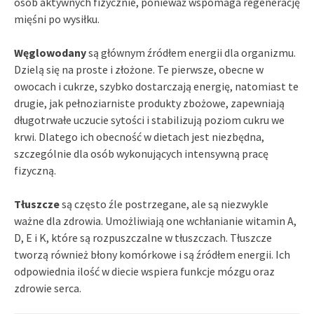
osób aktywnych fizycznie, ponieważ wspomaga regenerację
mięśni po wysiłku.
Węglowodany
są głównym źródłem energii dla organizmu.
Dzielą się na proste i złożone. Te pierwsze, obecne w
owocach i cukrze, szybko dostarczają energię, natomiast te
drugie, jak pełnoziarniste produkty zbożowe, zapewniają
długotrwałe uczucie sytości i stabilizują poziom cukru we
krwi. Dlatego ich obecność w dietach jest niezbędna,
szczególnie dla osób wykonujących intensywną pracę
fizyczną.
Tłuszcze
są często źle postrzegane, ale są niezwykle
ważne dla zdrowia. Umożliwiają one wchłanianie witamin A,
D, E i K, które są rozpuszczalne w tłuszczach. Tłuszcze
tworzą również błony komórkowe i są źródłem energii. Ich
odpowiednia ilość w diecie wspiera funkcje mózgu oraz
zdrowie serca.