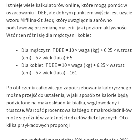
Istnieje wiele kalkulatorów online, które mogą pomóc w
oszacowaniu TDEE, ale dobrym punktem wyjścia jest użycie
wzoru Mifflina-St Jeor, który uwzględnia zarówno
podstawową przemianę materii, jak i poziom aktywności.
Wzór ten różni się dla mężczyzn i kobiet:
Dla mężczyzn: TDEE = 10 × waga (kg) + 6.25 × wzrost
(cm) – 5 × wiek (lata) + 5
Dla kobiet: TDEE = 10 × waga (kg) + 6.25 × wzrost
(cm) – 5 × wiek (lata) – 161
Po obliczeniu całkowitego zapotrzebowania kalorycznego
można przejść do ustalenia, w jaki sposób te kalorie będą
podzielone na makroskładniki: białka, węglowodany i
tłuszcze. Wartość procentowa każdego z makroskładników
może się różnić w zależności od celów dietetycznych. Oto
kilka przykładowych proporcji:
Na redukcji masy ciała:
40% węglowodanów, 30%