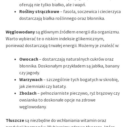
oferują nie tylko białko, ale i wapń.
Rośliny strączkowe
– fasola, soczewica i ciecierzyca
dostarczają białka roślinnego oraz błonnika.
Węglowodany
są głównym źródłem energii dla organizmu.
Warto wybierać te o niskim indeksie glikemicznym,
ponieważ dostarczają trwałej energii. Możemy je znaleźć w:
Owocach
– dostarczają naturalnych cukrów oraz
błonnika. Doskonałym przykładem są jabłka, banany
czy jagody.
Warzywach
– szczególnie tych bogatych w skrobię,
jak ziemniaki czy bataty.
Zbożach
– pełnoziarniste pieczywo, ryż brązowy czy
owsianka to doskonałe opcje na zdrowe
węglowodany.
Tłuszcze
są niezbędne do wchłaniania witamin oraz
produkcji hormonów. Wybierajmy zdrowe tłuszcze, które