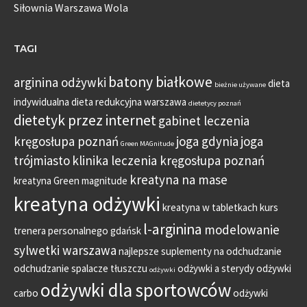
Siłownia Warszawa Wola
TAGI
batony białkowe
arginina odżywki
dieta
bieżnie używane
indywidualna
dieta redukcyjna warszawa
dietetycy poznań
dietetyk przez internet
gabinet leczenia
kręgosłupa poznań
joga gdynia
joga
Green MAGnitude
trójmiasto
klinika leczenia kręgosłupa poznań
kreatyna na mase
kreatyna Green magnitude
kreatyna odżywki
kreatyna w tabletkach
kurs
l-arginina
modelowanie
trenera personalnego gdańsk
sylwetki warszawa
najlepsze suplementy na odchudzanie
odchudzanie spalacze tłuszczu
odżywki a sterydy
odżywki
odżywki
odżywki dla sportowców
carbo
odżywki