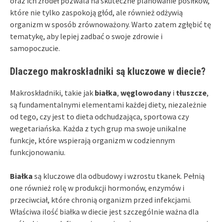
oraz ich źródeł pozwala na skuteczne planowanie posiłków,
które nie tylko zaspokoją głód, ale również odżywią
organizm w sposób zrównoważony. Warto zatem zgłębić tę
tematykę, aby lepiej zadbać o swoje zdrowie i
samopoczucie.
Dlaczego makroskładniki są kluczowe w diecie?
Makroskładniki, takie jak
białka
,
węglowodany
i
tłuszcze
,
są fundamentalnymi elementami każdej diety, niezależnie
od tego, czy jest to dieta odchudzająca, sportowa czy
wegetariańska. Każda z tych grup ma swoje unikalne
funkcje, które wspierają organizm w codziennym
funkcjonowaniu.
Białka
są kluczowe dla odbudowy i wzrostu tkanek. Pełnią
one również rolę w produkcji hormonów, enzymów i
przeciwciał, które chronią organizm przed infekcjami.
Właściwa ilość białka w diecie jest szczególnie ważna dla