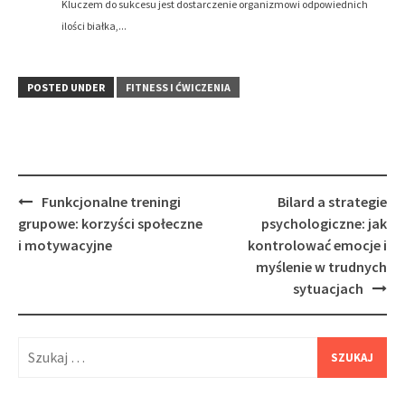
Kluczem do sukcesu jest dostarczenie organizmowi odpowiednich
ilości białka,...
POSTED UNDER
FITNESS I ĆWICZENIA
Post
Funkcjonalne treningi
Bilard a strategie
navigation
grupowe: korzyści społeczne
psychologiczne: jak
i motywacyjne
kontrolować emocje i
myślenie w trudnych
sytuacjach
Szukaj: