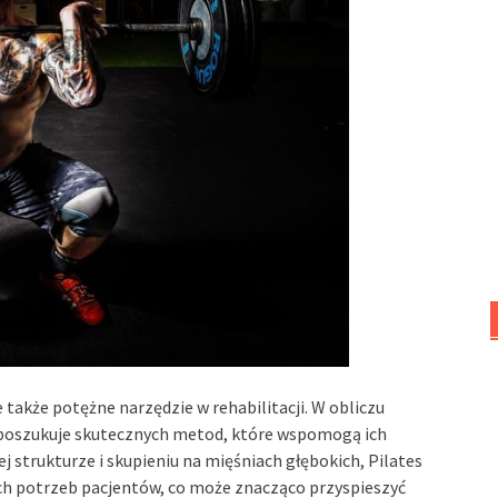
e także potężne narzędzie w rehabilitacji. W obliczu
 poszukuje skutecznych metod, które wspomogą ich
ej strukturze i skupieniu na mięśniach głębokich, Pilates
ch potrzeb pacjentów, co może znacząco przyspieszyć