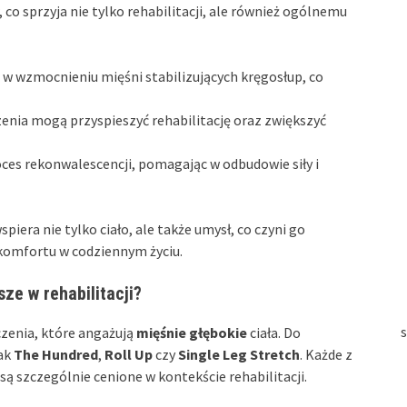
o sprzyja nie tylko rehabilitacji, ale również ogólnemu
w wzmocnieniu mięśni stabilizujących kręgosłup, co
nia mogą przyspieszyć rehabilitację oraz zwiększyć
oces rekonwalescencji, pomagając w odbudowie siły i
iera nie tylko ciało, ale także umysł, co czyni go
komfortu w codziennym życiu.
ze w rehabilitacji?
s
iczenia, które angażują
mięśnie głębokie
ciała. Do
jak
The Hundred
,
Roll Up
czy
Single Leg Stretch
. Każde z
są szczególnie cenione w kontekście rehabilitacji.