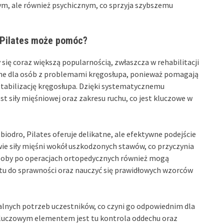
ym, ale również psychicznym, co sprzyja szybszemu
h Pilates może pomóc?
 się coraz większą popularnością, zwłaszcza w rehabilitacji
cane dla osób z problemami kręgosłupa, ponieważ pomagają
tabilizację kręgosłupa. Dzięki systematycznemu
 siły mięśniowej oraz zakresu ruchu, co jest kluczowe w
iodro, Pilates oferuje delikatne, ale efektywne podejście
ie siły mięśni wokół uszkodzonych stawów, co przyczynia
 Osoby po operacjach ortopedycznych również mogą
otu do sprawności oraz nauczyć się prawidłowych wzorców
ualnych potrzeb uczestników, co czyni go odpowiednim dla
Kluczowym elementem jest tu kontrola oddechu oraz