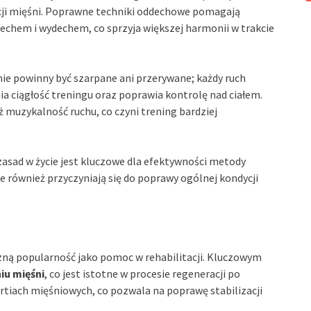
acji mięśni. Poprawne techniki oddechowe pomagają
chem i wydechem, co sprzyja większej harmonii w trakcie
 nie powinny być szarpane ani przerywane; każdy ruch
ia ciągłość treningu oraz poprawia kontrolę nad ciałem.
 muzykalność ruchu, co czyni trening bardziej
asad w życie jest kluczowe dla efektywności metody
le również przyczyniają się do poprawy ogólnej kondycji
zną popularność jako pomoc w rehabilitacji. Kluczowym
iu mięśni
, co jest istotne w procesie regeneracji po
artiach mięśniowych, co pozwala na poprawę stabilizacji