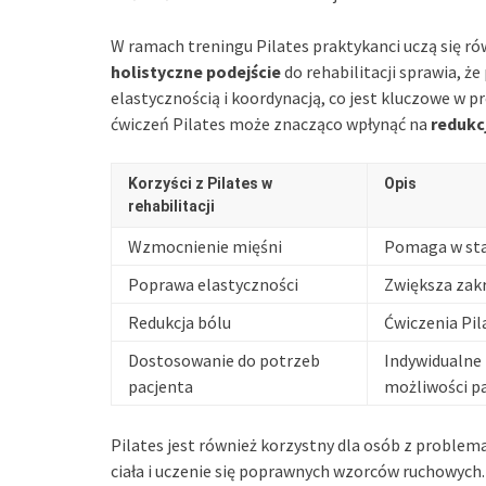
W ramach treningu Pilates praktykanci uczą się ró
holistyczne podejście
do rehabilitacji sprawia, że
elastycznością i koordynacją, co jest kluczowe w 
ćwiczeń Pilates może znacząco wpłynąć na
redukc
Korzyści z Pilates w
Opis
rehabilitacji
Wzmocnienie mięśni
Pomaga w stab
Poprawa elastyczności
Zwiększa zakre
Redukcja bólu
Ćwiczenia Pi
Dostosowanie do potrzeb
Indywidualne
pacjenta
możliwości pa
Pilates jest również korzystny dla osób z proble
ciała i uczenie się poprawnych wzorców ruchowych. 