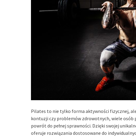
Pilates to nie tylko forma aktywności fizycznej, al
kontuzji czy problemów zdrowotnych, wiele osób
powrót do pełnej sprawności. Dzięki swojej unikaln
oferuje rozwiązania dostosowane do indywidualny